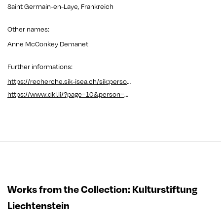
Saint Germain-en-Laye, Frankreich
Other names
:
Anne McConkey Demanet
Further informations
:
https://recherche.sik-isea.ch/sik:person-4022211
https://www.dkl.li/?page=10&person=65&kind=natuerlich&filter=0&buchstabe=A
Works from the Collection
:
Kulturstiftung
Liechtenstein