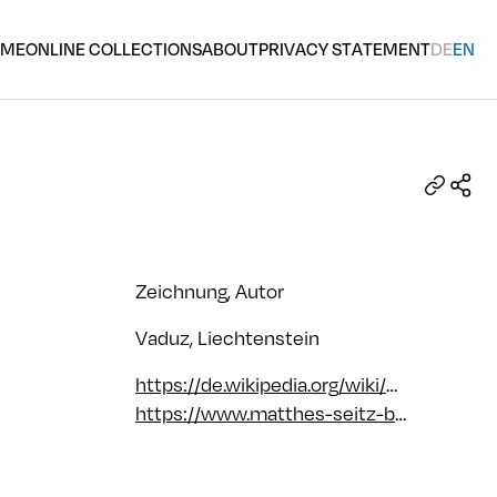
OME
ONLINE COLLECTIONS
ABOUT
PRIVACY STATEMENT
DE
EN
Zeichnung, Autor
Vaduz, Liechtenstein
https://de.wikipedia.org/wiki/Michael_Donhauser
https://www.matthes-seitz-berlin.de/autor/michael-donhauser.html