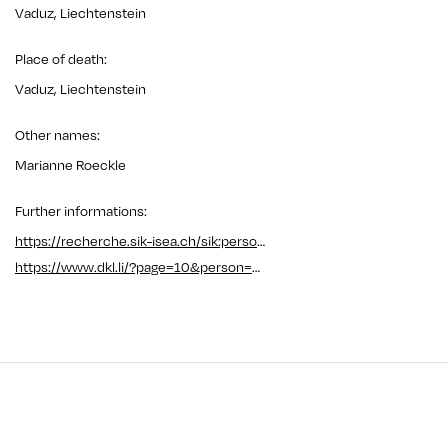
Vaduz, Liechtenstein
Place of death
:
Vaduz, Liechtenstein
Other names
:
Marianne Roeckle
Further informations
:
https://recherche.sik-isea.ch/sik:person-11166295
https://www.dkl.li/?page=10&person=166&kind=natuerlich&filter=0&buchstabe=H