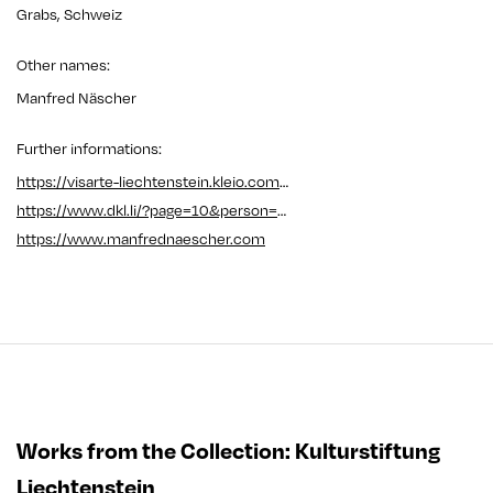
Grabs, Schweiz
Other names
:
Manfred Näscher
Further informations
:
https://visarte-liechtenstein.kleio.com/search/2358_3cde98664/0_manfred-naescher?q=Manfred+N%C3%A4scher
https://www.dkl.li/?page=10&person=513&kind=natuerlich&filter=0&buchstabe=N
https://www.manfrednaescher.com
Works from the Collection
:
Kulturstiftung
Liechtenstein