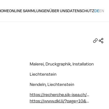
HOME
ONLINE SAMMLUNGEN
ÜBER UNS
DATENSCHUTZ
DE
EN
Malerei, Druckgraphik, Installation
Liechtenstein
Nendeln, Liechtenstein
https://recherche.sik-isea.ch/sik:person-9796301
https://www.dkl.li/?page=10&person=212&kind=natuerlich&filter=0&buchstabe=M