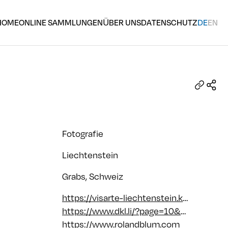
HOME
ONLINE SAMMLUNGEN
ÜBER UNS
DATENSCHUTZ
DE
EN
Fotografie
Liechtenstein
Grabs, Schweiz
https://visarte-liechtenstein.kleio.com/search/2329_3cd4b4be6/0_roland-blum?q=blum%20roland
https://www.dkl.li/?page=10&person=613&kind=natuerlich&filter=0&buchstabe=B
https://www.rolandblum.com